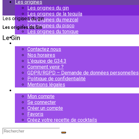
Les origines
Les origines du gin
Les origines de la tequila
Les origines du gin
Les origines du mezcal
Les origines du pisco
Les origines du Gin
Les origines du tonique
Le Gin
Mixologies
À propos
Contactez nous
Nos horaires
L’équipe de G34.3
Comment venir ?
GDPR/RGPD – Demande de données personnelles
Politique de confidentialité
Mentions légales
Mon compte
Mon compte
Se connecter
Créer un compte
Favoris
Créez votre recette de cocktails