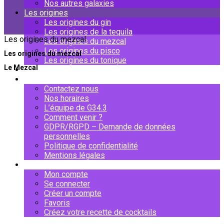
Nos autres galaxies
Les origines
Les origines du gin
Les origines de la tequila
Les origines du mezcal
Les origines du mezcal
Les origines du pisco
Les origines du mezcal
Les origines du tonique
Le Mezcal​
Mixologies
À propos
Contactez nous
Nos horaires
L’équipe de G34.3
Comment venir ?
GDPR/RGPD – Demande de données
personnelles
Politique de confidentialité
Mentions légales
Mon compte
Mon compte
Se connecter
Créer un compte
Favoris
Créez votre recette de cocktails