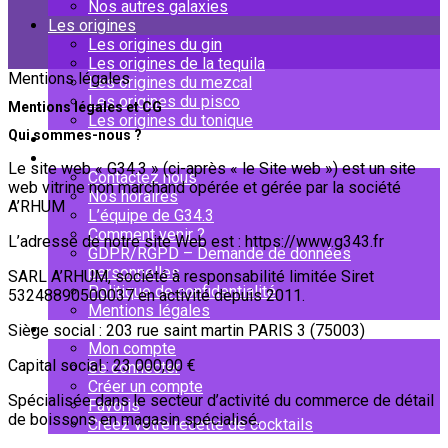
Nos autres galaxies
Les origines
Les origines du gin
Les origines de la tequila
Mentions légales
Les origines du mezcal
Les origines du pisco
Mentions légales et CG
Les origines du tonique
Qui sommes-nous ?
Mixologies
À propos
Le site web « G34.3 » (ci-après « le Site web ») est un site
Contactez nous
web vitrine non marchand opérée et gérée par la société
Nos horaires
A’RHUM
L’équipe de G34.3
Comment venir ?
L’adresse de notre site Web est : https://www.g343.fr
GDPR/RGPD – Demande de données
personnelles
SARL A’RHUM, société à responsabilité limitée Siret
Politique de confidentialité
53248890500037 en activité depuis 2011.
Mentions légales
Mon compte
Siège social : 203 rue saint martin PARIS 3 (75003)
Mon compte
Capital social : 23 000,00 €
Se connecter
Créer un compte
Spécialisée dans le secteur d’activité du commerce de détail
Favoris
de boissons en magasin spécialisé.
Créez votre recette de cocktails