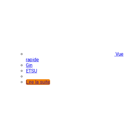
Vue
rapide
Gin
ETSU
Lire la suite